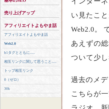
インターネ
基本のSEO
売り上げアップ
い見たこと
アフィリエイトよもやま話
Web2.
アフィリエイトよもやま話
あえずの総
Web2.0
h1タグとともに.....
ついて少し
相互リンクに関して思うこと.....
トップ相互リンク
過去のメデ
0（ゼロ）
30k
こちらが一
ラジオ、新