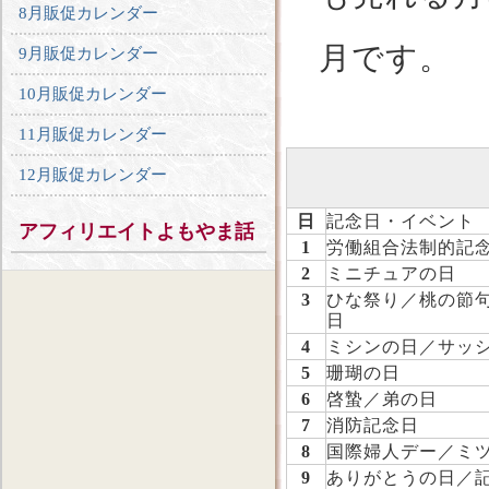
8月販促カレンダー
月です。
9月販促カレンダー
10月販促カレンダー
11月販促カレンダー
12月販促カレンダー
日
記念日・イベント
アフィリエイトよもやま話
1
労働組合法制的記
2
ミニチュアの日
3
ひな祭り／桃の節
日
4
ミシンの日／サッ
5
珊瑚の日
6
啓蟄／弟の日
7
消防記念日
8
国際婦人デー／ミ
9
ありがとうの日／