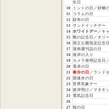
生日
10
ミントの日／砂糖
11
コラムの日
12
財布の日
13
サンドイッチデー
14
ホワイトデー
／キ
15
靴の記念日／オリ
16
国立公園指定記念
17
漫画週刊誌の日
18
彼岸の入り
19
カメラ発明記念日
20
電卓の日
21
春分の日
／ランド
22
国連水の日
23
世界気象デー
24
彼岸明け／マネキ
25
電気記念日
26
27
桜の日