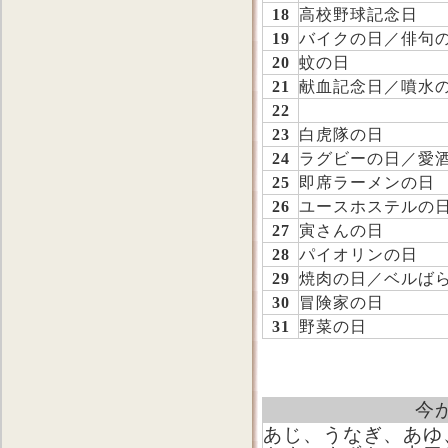
18
高校野球記念日
19
バイクの日／俳句
20
蚊の日
21
献血記念日／噴水
22
23
白虎隊の日
24
ラグビーの日／愛
25
即席ラーメンの日
26
ユースホステルの
27
寅さんの日
28
パイオリンの日
29
焼肉の日／ベルば
30
冒険家の日
31
野菜の日
今
あじ、うなぎ、あゆ