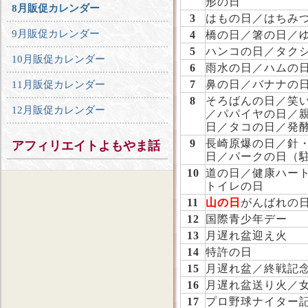
形の日
8月販促カレンダー
3
はもの日／はちみ
9月販促カレンダー
4
橋の日／箸の日／
5
ハンコの日／タク
10月販促カレンダー
6
雨水の日／ハムの
7
鼻の日／バナナの
11月販促カレンダー
8
そろばんの日／笑
12月販促カレンダー
／パパイヤの日／
日／タコの日／発
9
長崎原爆の日／針
アフィリエイトよもやま話
日／パークの日（
10
道の日／健康ハー
トイレの日
11
山の日
がんばれの
12
国際青少年デー
13
月遅れ盆迎え火
14
特許の日
15
月遅れ盆／終戦記
16
月遅れ盆送り火／
17
プロ野球ナイター