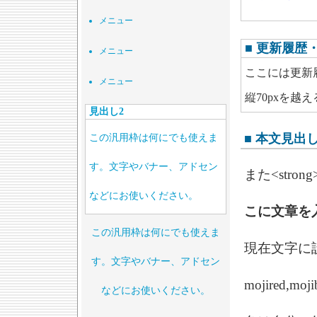
メニュー
■ 更新履歴
メニュー
ここには更新
メニュー
縦70pxを
見出し2
ここには更新
■ 本文見出
この汎用枠は何にでも使えま
ここには更新
す。文字やバナー、アドセン
ここには更新
また<stro
などにお使いください。
ここには更新
こに文章を
この汎用枠は何にでも使えま
現在文字に
す。文字やバナー、アドセン
mojired,moji
などにお使いください。