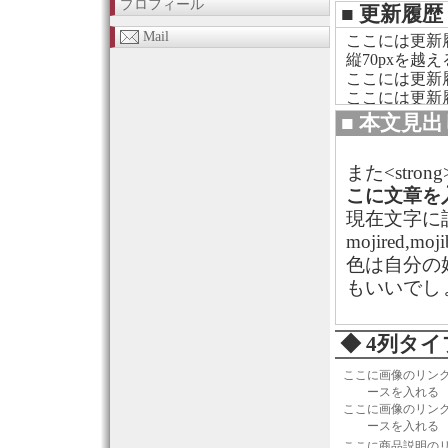
プロフィール
■ 更新履
Mail
ここには更新
縦70pxを
ここには更新
ここには更新
ここには更新
■ 本文見
ここには更新
また<stro
こに文章を
現在文字に
mojired,moji
色は自分の
もいいでし
◆ 4列タ
ここに画像のリン
ースを入れる
ここに画像のリン
ースを入れる
ここに商品説明の