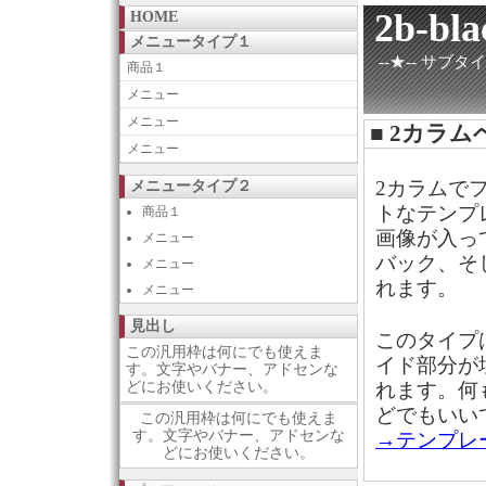
2b-bla
HOME
メニュータイプ１
--★-- サブタイ
商品１
メニュー
メニュー
■ 2カラ
メニュー
2カラムで
メニュータイプ２
トなテンプ
商品１
画像が入っ
メニュー
バック、そ
メニュー
れます。
メニュー
見出し
このタイプ
この汎用枠は何にでも使えま
イド部分が
す。文字やバナー、アドセンな
どにお使いください。
れます。何
どでもいい
この汎用枠は何にでも使えま
す。文字やバナー、アドセンな
→テンプレ
どにお使いください。