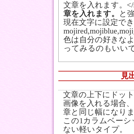
文章を入れます。</s
章を入れます。
と
現在文字に設定で
mojired,mojiblue,moji
色は自分の好きなよ
ってみるのもいい
見
文章の上下にドッ
画像を入れる場合、幅
章と同じ幅になり
この1カラムベーシ
ない軽いタイプ。