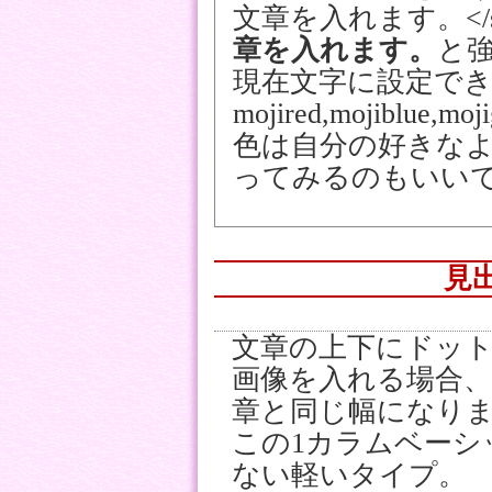
文章を入れます。</s
章を入れます。
と
現在文字に設定で
mojired,mojiblue,moji
色は自分の好きなよ
ってみるのもいい
見
文章の上下にドッ
画像を入れる場合、幅
章と同じ幅になり
この1カラムベーシ
ない軽いタイプ。