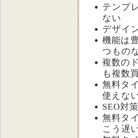
テンプ
ない
デザイ
機能は豊
つもの
複数の
も複数
無料タ
使えない
SEO対
無料タ
こう遅