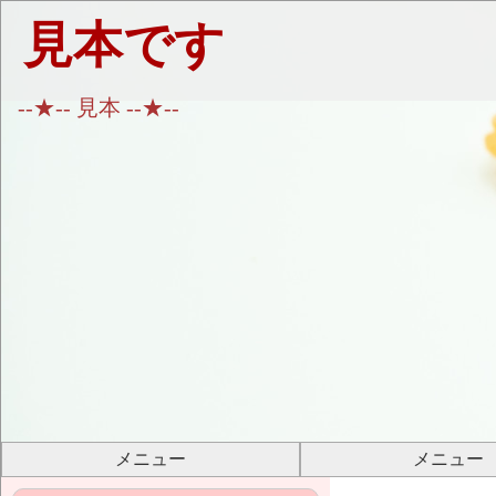
見本です
--★-- 見本 --★--
メニュー
メニュー