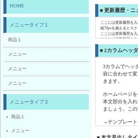
HOME
■ 更新履歴・ニ
ここには更新履歴を入
メニュータイプ１
縦70pxを越えるとス
ここには更新履歴を入
ここには更新履歴を入
商品１
ここには更新履歴を入
■ 2カラムヘッ
ここには更新履歴を入
メニュー
3カラムでヘッ
メニュー
容に合わせて変
きます。
メニュー
ホームページを
本文部分を入れ替
メニュータイプ２
ましょう。この
商品１
→テンプレー
メニュー
■ 本文見出しタイ