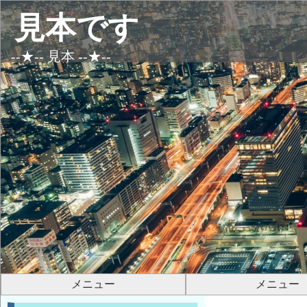
見本です
--★-- 見本 --★--
メニュー
メニュー