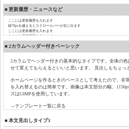
■ 更新履歴・ニュースなど
ここには更新履歴を入れます
縦70pxを越えるとスクロールバーが右に出ます
ここには更新履歴を入れます
ここには更新履歴を入れます
ここには更新履歴を入れます
■ 2カラムヘッダー付きベーシック
ここには更新履歴を入れます
2カラムでヘッダー付きの基本的なタイプです。全体の色
せて変えてもらえるといいと思います。 見出しもちょっ
ホームページを作るときのベースとして考えたので、非
を入れ替えるのは簡単です。画像は本文部分の幅、1150p
ズはGIMPを使用しています。
→テンプレート一覧に戻る
■ 本文見出しタイプ3