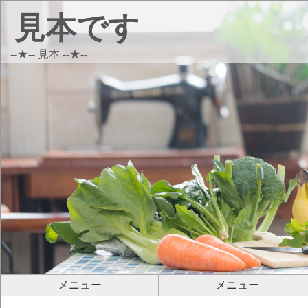
見本です
--★-- 見本 --★--
メニュー
メニュー