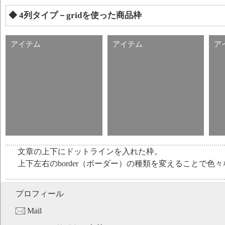
◆ 4列タイプ－gridを使った商品枠
アイテム
アイテム
ア
文章の上下にドットラインを入れた枠。
上下左右のborder（ボーダー）の種類を変えることで色
プロフィール
Mail