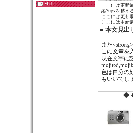
Mail
ここには更新
縦70pxを越
ここには更新
ここには更新
ここには更新
■ 本文見出
ここには更新
また<stro
こに文章を
現在文字に
mojired,moji
色は自分の
もいいでし
◆