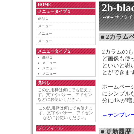
2b-bla
HOME
メニュータイプ１
--★-- サブタイト
商品１
メニュー
メニュー
■ 2カラム
メニュー
2カラムの
メニュータイプ２
商品１
ど画像も使
メニュー
といいと思
メニュー
とができま
メニュー
見出し
ホームペー
この汎用枠は何にでも使えま
にシンプル
す。文字やバナー、アドセン
などにお使いください。
分にdivが
この汎用枠は何にでも使えま
す。文字やバナー、アドセン
→テンプレ
などにお使いください。
プロフィール
■ 更新履