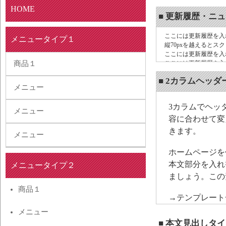
HOME
■ 更新履歴・ニ
ここには更新履歴を入
メニュータイプ１
縦70pxを越えるとス
ここには更新履歴を入
商品１
ここには更新履歴を入
ここには更新履歴を入
■ 2カラムヘッ
ここには更新履歴を入
メニュー
3カラムでヘッ
メニュー
容に合わせて変
きます。
メニュー
ホームページを
本文部分を入れ替
メニュータイプ２
ましょう。この
商品１
→テンプレー
メニュー
■ 本文見出しタイ