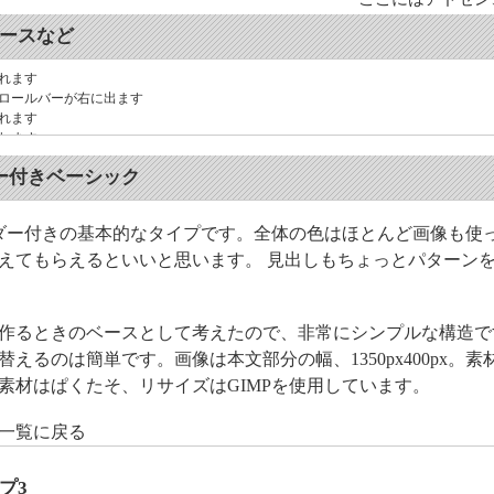
ュースなど
れます
クロールバーが右に出ます
れます
れます
れます
ダー付きベーシック
れます
ダー付きの基本的なタイプです。全体の色はほとんど画像も使
えてもらえるといいと思います。 見出しもちょっとパターン
作るときのベースとして考えたので、非常にシンプルな構造で
えるのは簡単です。画像は本文部分の幅、1350px400px。
素材はぱくたそ、リサイズはGIMPを使用しています。
ト一覧に戻る
プ3