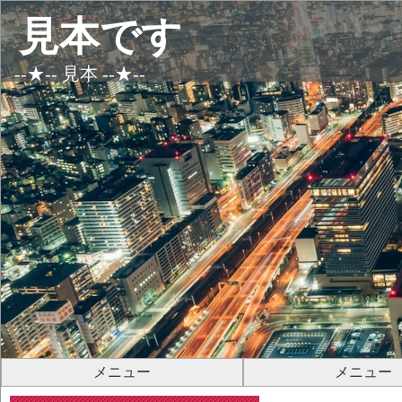
見本です
--★-- 見本 --★--
メニュー
メニュー